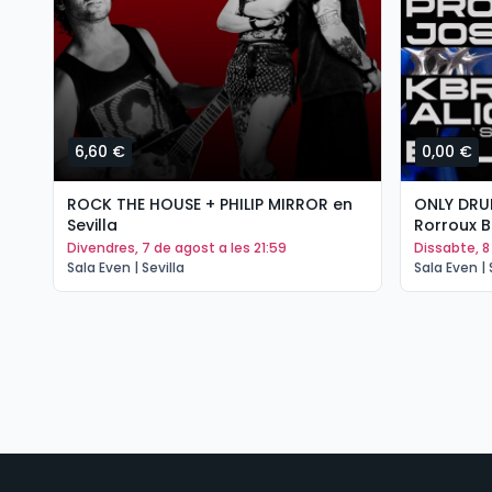
6,60 €
0,00 €
ROCK THE HOUSE + PHILIP MIRROR en
ONLY DRU
Sevilla
Rorroux B
divendres, 7 de agost a les 21:59
dissabte, 
Sala Even | Sevilla
Sala Even | 