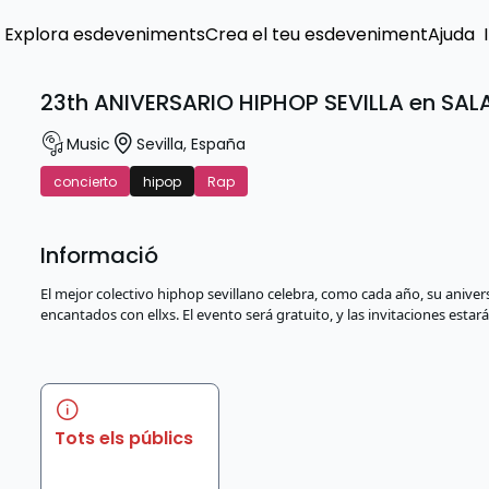
Explora esdeveniments
Crea el teu esdeveniment
Ajuda
23th ANIVERSARIO HIPHOP SEVILLA en SAL
Music
Sevilla
,
España
concierto
hipop
Rap
Informació
El mejor colectivo hiphop sevillano celebra, como cada año, su anive
encantados con ellxs. El evento será gratuito, y las invitaciones estar
Tots els públics