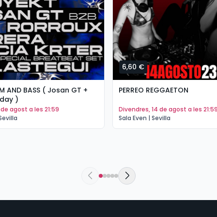
6,60 €
M AND BASS ( Josan GT +
PERREO REGGAETON
day )
8 de agost a les 21:59
divendres, 14 de agost a les 21:5
Sevilla
Sala Even | Sevilla