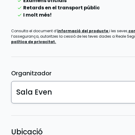
Exàmens oficials
Retards en el transport públic
I molt més!
Consulta el document d’
informació del producte
i les seves
co
l’assegurança, autoritzes la cessió de les teves dades a Reale Segur
política de privacitat.
Organitzador
Sala Even
Ubicació