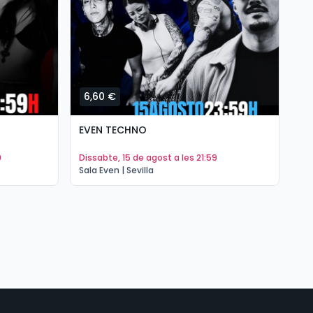
6,60 €
6
EVEN TECHNO
JU
9
dissabte, 15 de agost a les 21:59
d
Sala Even | Sevilla
Sal