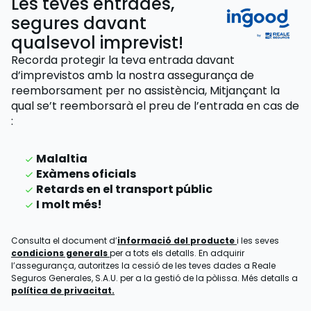
Les teves entrades,
segures davant
qualsevol imprevist!
Recorda protegir la teva entrada davant
d’imprevistos amb la nostra assegurança de
reemborsament per no assistència,
Mitjançant la
qual se’t reemborsarà el preu de l’entrada
en cas de
:
Malaltia
Exàmens oficials
Retards en el transport públic
I molt més!
Consulta el document d’
informació del producte
i les seves
condicions generals
per a tots els detalls. En adquirir
l’assegurança, autoritzes la cessió de les teves dades a Reale
Seguros Generales, S.A.U. per a la gestió de la pòlissa. Més detalls a
política de privacitat.