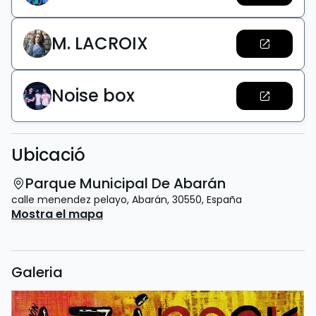
M. LACROIX
Noise box
Ubicació
Parque Municipal De Abarán
calle menendez pelayo
,
Abarán
,
30550
,
España
Mostra el mapa
Galeria