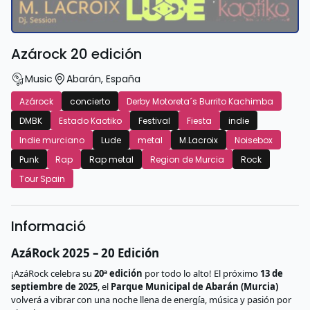
Azárock 20 edición
Music
Abarán
,
España
Azárock
concierto
Derby Motoreta´s Burrito Kachimba
DMBK
Estado Kaotiko
Festival
Fiesta
indie
Indie murciano
Lude
metal
M.Lacroix
Noisebox
Punk
Rap
Rap metal
Region de Murcia
Rock
Tour Spain
Informació
AzáRock 2025 – 20 Edición
¡AzáRock celebra su
20ª edición
por todo lo alto! El próximo
13 de
septiembre de 2025
, el
Parque Municipal de Abarán (Murcia)
volverá a vibrar con una noche llena de energía, música y pasión por