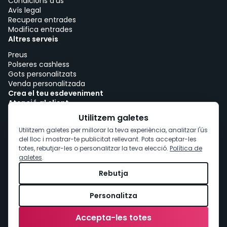
Condicions d’ús
Avís legal
Recupera entrades
Modifica entrades
Altres serveis
Preus
Polseres cashless
Gots personalitzats
Venda personalitzada
Crea el teu esdeveniment
Atenció al client
Treballa amb woutick!
Utilitzem galetes
Política de cookies
Utilitzem galetes per millorar la teva experiència, analitzar l'ús
Consentiment de cookies
del lloc i mostrar-te publicitat rellevant. Pots acceptar-les
totes, rebutjar-les o personalitzar la teva elecció.
Política de
galetes
.
Rebutja
Personalitza
Accepta-les totes