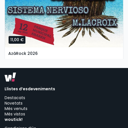
11,00 €
AzáRock 2026
dissabte, 12 de setembre a les 17:00
Parque Municipal De Abarán | Abarán
Llistes d’esdeveniments
Destacats
Novetats
Més venuts
Més vistos
woutick!