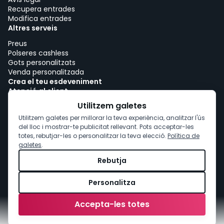
Recupera entrades
Modifica entrades
Altres serveis
Preus
Polseres cashless
Gots personalitzats
Venda personalitzada
Crea el teu esdeveniment
Atenció al client
Treballa amb woutick!
Utilitzem galetes
Política de cookies
Utilitzem galetes per millorar la teva experiència, analitzar l'ús
Consentiment de cookies
del lloc i mostrar-te publicitat rellevant. Pots acceptar-les
totes, rebutjar-les o personalitzar la teva elecció.
Política de
galetes
.
Rebutja
Personalitza
Accepta-les totes
Compra
entrades