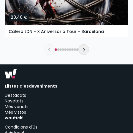
20,40 €
Calero LDN - X Aniversario Tour - Barcelona
dissabte, 5 de setembre a les 19:00
La Deskomunal SCCL | Barcelona
Llistes d’esdeveniments
Destacats
Novetats
Més venuts
Més vistos
woutick!
Condicions d’ús
Avís legal