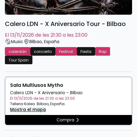
Calero LDN - X Aniversario Tour - Bilbao
el 13/11/2026 de les 21:30 a les 23:00
Music
Bilbao
,
España
caleroldn
concierto
Festival
Fiesta
Rap
Tour Spain
Sala Multiusos Mytho
Calero LDN - X Aniversario - Bilbao
El 13/11/2026 de les 21:30 a les 23:00
Telleria Kalea
.
Bilbao
,
España
.
Mostra el mapa
Compra