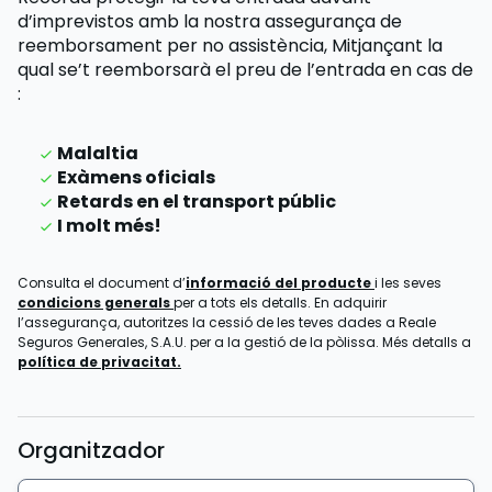
d’imprevistos amb la nostra assegurança de
reemborsament per no assistència,
Mitjançant la
qual se’t reemborsarà el preu de l’entrada
en cas de
:
Malaltia
Exàmens oficials
Retards en el transport públic
I molt més!
Consulta el document d’
informació del producte
i les seves
condicions generals
per a tots els detalls. En adquirir
l’assegurança, autoritzes la cessió de les teves dades a Reale
Seguros Generales, S.A.U. per a la gestió de la pòlissa. Més detalls a
política de privacitat.
Organitzador