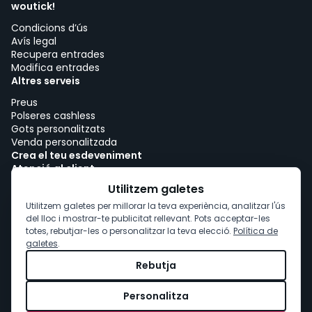
woutick!
Condicions d’ús
Avís legal
Recupera entrades
Modifica entrades
Altres serveis
Preus
Polseres cashless
Gots personalitzats
Venda personalitzada
Crea el teu esdeveniment
Atenció al client
Treballa amb woutick!
Utilitzem galetes
Política de cookies
Utilitzem galetes per millorar la teva experiència, analitzar l'ús
Consentiment de cookies
del lloc i mostrar-te publicitat rellevant. Pots acceptar-les
totes, rebutjar-les o personalitzar la teva elecció.
Política de
galetes
.
Rebutja
Personalitza