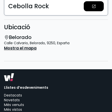
Cebolla Rock
Ubicació
Belorado
Calle Calvario
,
Belorado
,
9250
,
España
Mostra el mapa
Llistes d’esdeveniments
Destacats
Novetats
Més venuts
Més vistos