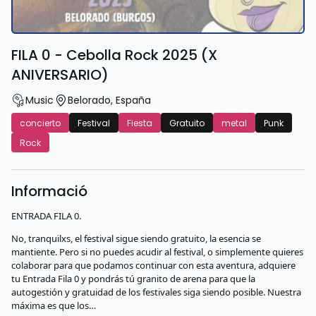
FILA 0 - Cebolla Rock 2025 (X
ANIVERSARIO)
Music
Belorado
,
España
concierto
Festival
Fiesta
Gratuito
metal
Punk
Rock
Informació
ENTRADA FILA 0.
No, tranquilxs, el festival sigue siendo gratuito, la esencia se
mantiente. Pero si no puedes acudir al festival, o simplemente quieres
colaborar para que podamos continuar con esta aventura, adquiere
tu Entrada Fila 0 y pondrás tú granito de arena para que la
autogestión y gratuidad de los festivales siga siendo posible. Nuestra
máxima es que los…