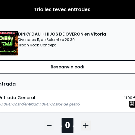
Tria les teves entrades
DINKY DAU + HIJOS DE OVERON en Vitoria
Divendres 11, de Setembre 20:30
Urban Rock Concept
Bescanvia codi
ntrada
Entrada General
11,00 
10.00€ Cost d'entrada 1.00€ Costos de gestió