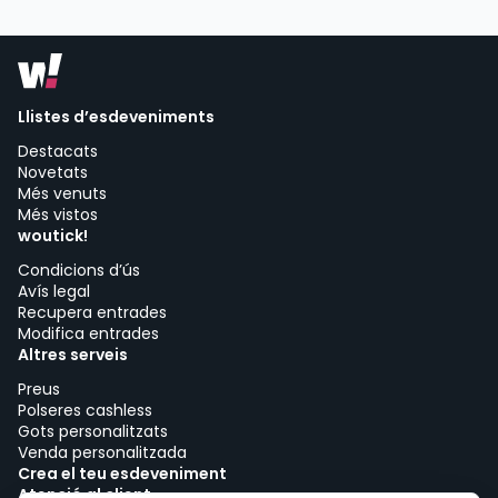
Llistes d’esdeveniments
Destacats
Novetats
Més venuts
Més vistos
woutick!
Condicions d’ús
Avís legal
Recupera entrades
Modifica entrades
Altres serveis
Preus
Polseres cashless
Gots personalitzats
Venda personalitzada
Crea el teu esdeveniment
Atenció al client