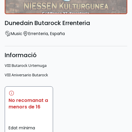
Dunedain Butarock Errenteria
Music
Errenteria
,
España
Informació
VIII Butarock Urtemuga
VIII Aniversario Butarock
No recomanat a
menors de 16
Edat mínima