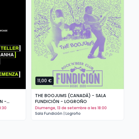
11,00 €
1
THE BOOJUMS (CANADÁ) - SALA
AR
N -
FUNDICIÓN - LOGROÑO
DO
8:30
diumenge, 13 de setembre a les 18:00
d
Sala Fundición | Logroño
Sal