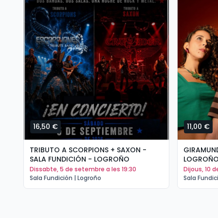
16,50 €
11,00 €
TRIBUTO A SCORPIONS + SAXON -
GIRAMUND
SALA FUNDICIÓN - LOGROÑO
LOGROÑ
dissabte, 5 de setembre a les 19:30
dijous, 10
Sala Fundición | Logroño
Sala Fundic