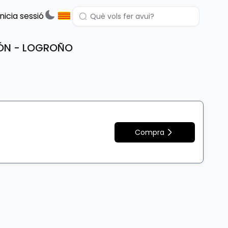
Inicia sessió
IÓN - LOGROÑO
Compra