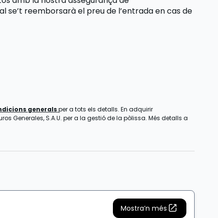
stos amb la nostra assegurança de
ual se’t reemborsarà el preu de l’entrada
en cas de
ndicions generals
per a tots els detalls. En adquirir
os Generales, S.A.U. per a la gestió de la pòlissa. Més detalls a
Mostra’n més