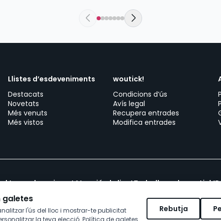
Llistes d’esdeveniments
woutick!
Destacats
Condicions d’ús
Novetats
Avís legal
Més venuts
Recupera entrades
Més vistos
Modifica entrades
 el teu esdeveniment
Atenció al client
Treballa amb woutick!
P
m galetes
Rebutja
Pe
nalitzar l'ús del lloc i mostrar-te publicitat
ersonalitzar la teva elecció.
Política de galetes
.