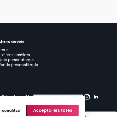
Altres serveis
Preus
Polseres cashless
Gots personalitzats
Venda personalitzada
olítica de cookies
Consentiment de cookies
Accepta-les totes
rsonalitza