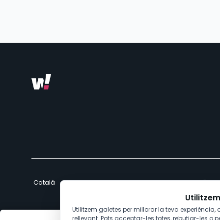
Crea
Utilitze
Utilitzem galetes per millorar la teva experiència, a
rellevant. Pots acceptar-les totes, rebutjar-les o p