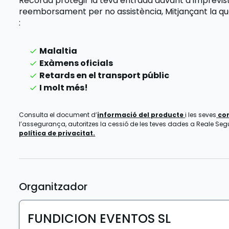
Recorda protegir la teva entrada davant d’imprevi
reemborsament per no assistència,
Mitjançant la q
:
Malaltia
Exàmens oficials
Retards en el transport públic
I molt més!
Consulta el document d’
informació del producte
i les seves
co
l’assegurança, autoritzes la cessió de les teves dades a Reale Segur
política de privacitat.
Organitzador
FUNDICION EVENTOS SL