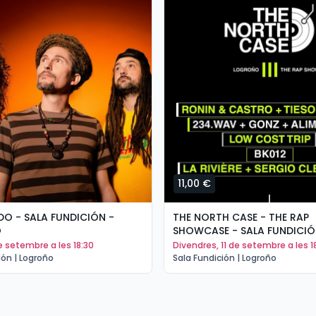
11,00 €
O - SALA FUNDICIÓN -
THE NORTH CASE - THE RAP
O
SHOWCASE - SALA FUNDICIÓ
LOGROÑO
 de setembre a les 18:30
divendres, 11 de setembre a les 1
ión | Logroño
Sala Fundición | Logroño