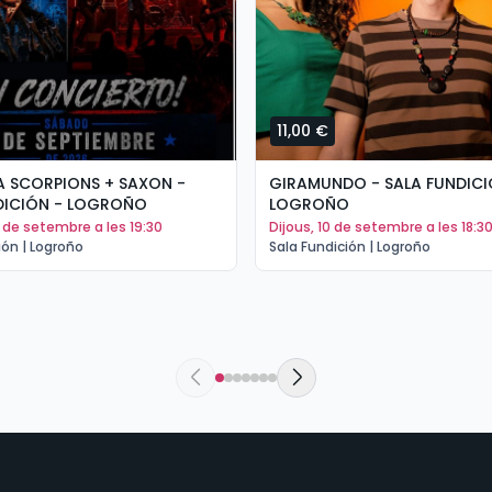
11,00 €
A SCORPIONS + SAXON -
GIRAMUNDO - SALA FUNDICI
DICIÓN - LOGROÑO
LOGROÑO
5 de setembre a les 19:30
dijous, 10 de setembre a les 18:3
ión | Logroño
Sala Fundición | Logroño