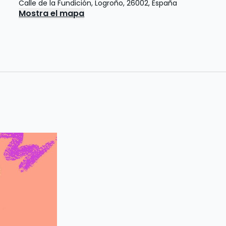
Calle de la Fundición
,
Logroño
,
26002
,
España
Mostra el mapa