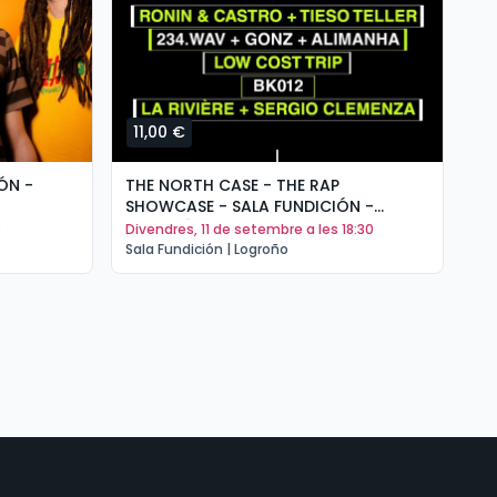
11,00 €
1
ÓN -
THE NORTH CASE - THE RAP
TH
SHOWCASE - SALA FUNDICIÓN -
FU
LOGROÑO
0
divendres, 11 de setembre a les 18:30
d
Sala Fundición | Logroño
Sal