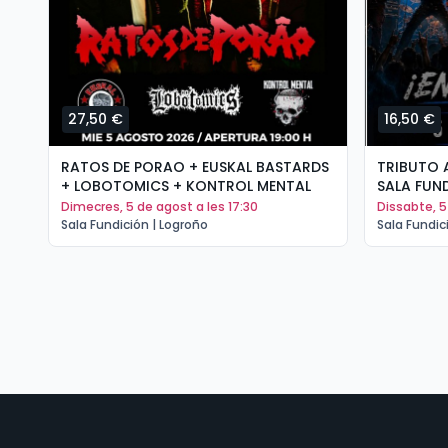
27,50 €
16,50 €
RATOS DE PORAO + EUSKAL BASTARDS
TRIBUTO 
+ LOBOTOMICS + KONTROL MENTAL
SALA FUN
dimecres, 5 de agost a les 17:30
dissabte, 
Sala Fundición | Logroño
Sala Fundic