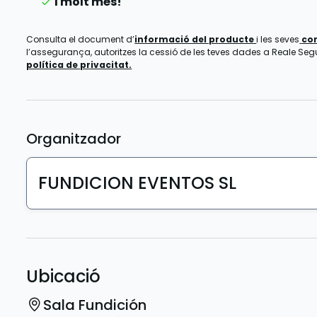
I molt més!
Consulta el document d’
informació del producte
i les seves
co
l’assegurança, autoritzes la cessió de les teves dades a Reale Segur
política de privacitat.
Organitzador
FUNDICION EVENTOS SL
Ubicació
Sala Fundición