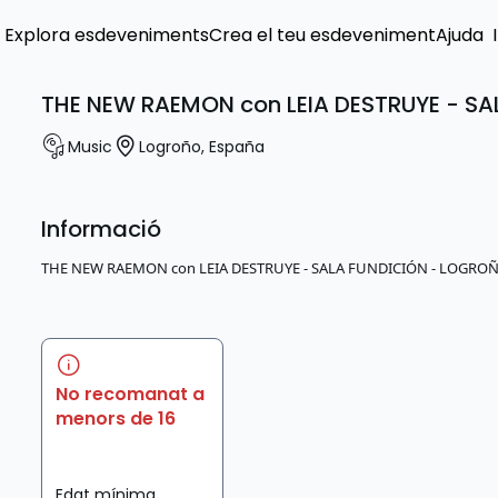
Explora esdeveniments
Crea el teu esdeveniment
Ajuda
THE NEW RAEMON con LEIA DESTRUYE - S
Music
Logroño
,
España
Informació
THE NEW RAEMON con LEIA DESTRUYE - SALA FUNDICIÓN - LOGRO
No recomanat a
menors de 16
Edat mínima