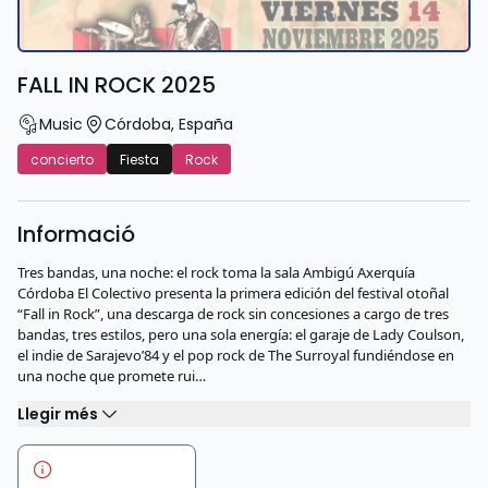
FALL IN ROCK 2025
Music
Córdoba
,
España
concierto
Fiesta
Rock
Informació
Tres bandas, una noche: el rock toma la sala Ambigú Axerquía
Córdoba El Colectivo presenta la primera edición del festival otoñal
“Fall in Rock”, una descarga de rock sin concesiones a cargo de tres
bandas, tres estilos, pero una sola energía: el garaje de Lady Coulson,
el indie de Sarajevo’84 y el pop rock de The Surroyal fundiéndose en
una noche que promete rui…
Llegir més