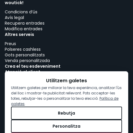
woutick!
Condicions d’ús
Avís legal
Recupera entrades
Modifica entrades
Altres serveis
Preus
Polseres cashless
Gots personalitzats
Venda personalitzada
Crea el teu esdeveniment
Atenció al client
Treballa amb woutick!
Utilitzem galetes
Política de cookies
Utilitzem galetes per millorar la teva experiència, analitzar l'ús
Consentiment de cookies
del lloc i mostrar-te publicitat rellevant. Pots acceptar-les
totes, rebutjar-les o personalitzar la teva elecció.
Política de
galetes
.
Rebutja
Personalitza