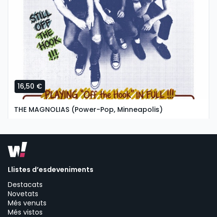
16,50 €
THE MAGNOLIAS (Power-Pop, Minneapolis)
dimarts, 4 de agost a les 19:30
SALA MONKEY MAN | Guadalajara
Llistes d’esdeveniments
Destacats
Novetats
Més venuts
Més vistos