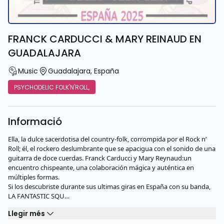
FRANCK CARDUCCI & MARY REINAUD EN
GUADALAJARA
Music
Guadalajara
,
España
PSYCHODELIC FOLK'N'ROLL,
Informació
Ella, la dulce sacerdotisa del country-folk, corrompida por el Rock n’
Roll; él, el rockero deslumbrante que se apacigua con el sonido de una
guitarra de doce cuerdas. Franck Carducci y Mary Reynaud:un
encuentro chispeante, una colaboración mágica y auténtica en
múltiples formas.
Si los descubriste durante sus ultimas giras en España con su banda,
LA FANTASTIC SQU…
Llegir més