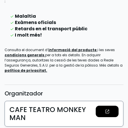
:
Malaltia
Exàmens oficials
Retards en el transport públic
I molt més!
Consulta el document d’
informació del producte
i les seves
condicions generals
per a tots els detalls. En adquirir
l’assegurança, autoritzes la cessió de les teves dades a Reale
Seguros Generales, S.A.U. per a la gestió de la pòlissa. Més detalls a
política de privacitat.
Organitzador
CAFE TEATRO MONKEY
MAN