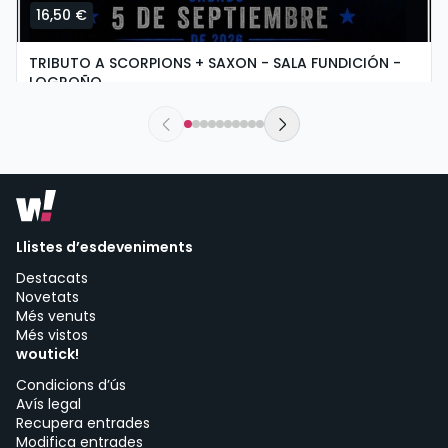
16,50 €
TRIBUTO A SCORPIONS + SAXON - SALA FUNDICIÓN -
LOGROÑO
dissabte, 5 de setembre a les 19:30
Sala Fundición | Logroño
Llistes d’esdeveniments
Destacats
Novetats
Més venuts
Més vistos
woutick!
Condicions d’ús
Avís legal
Recupera entrades
Modifica entrades