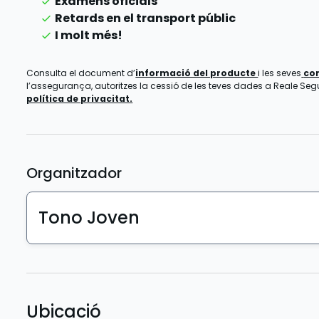
Exàmens oficials
Retards en el transport públic
I molt més!
Consulta el document d’
informació del producte
i les seves
co
l’assegurança, autoritzes la cessió de les teves dades a Reale Segur
política de privacitat.
Organitzador
Tono Joven
Ubicació