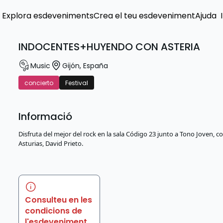
Explora esdeveniments
Crea el teu esdeveniment
Ajuda
INDOCENTES+HUYENDO CON ASTERIA
Music
Gijón
,
España
concierto
Festival
Informació
Disfruta del mejor del rock en la sala Código 23 junto a Tono Joven, 
Asturias, David Prieto.
Consulteu en les
condicions de
l'esdeveniment