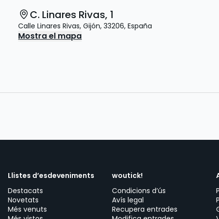
C. Linares Rivas, 1
Calle Linares Rivas
,
Gijón
,
33206
,
España
Mostra el mapa
Llistes d’esdeveniments
woutick!
Destacats
Condicions d’ús
Novetats
Avís legal
Més venuts
Recupera entrades
Més vistos
Modifica entrades