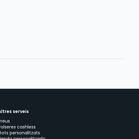
Altres serveis
Preus
Polseres cashless
Gots personalitzats
Venda personalitzada