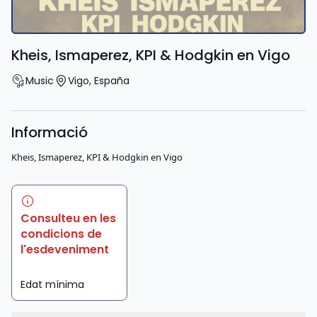
Kheis, Ismaperez, KPI & Hodgkin en Vigo
Music
Vigo
,
España
Informació
Kheis, Ismaperez, KPI & Hodgkin en Vigo
Consulteu en les
condicions de
l'esdeveniment
Edat mínima