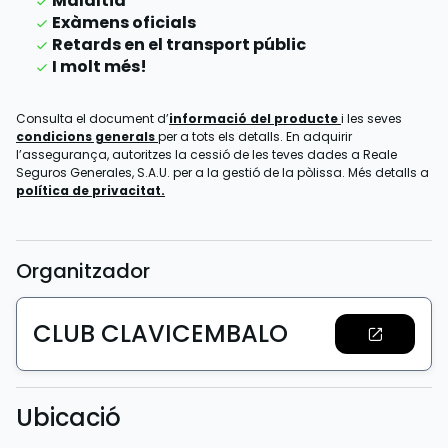
Malaltia
Exàmens oficials
Retards en el transport públic
I molt més!
Consulta el document d’
informació del producte
i les seves
condicions generals
per a tots els detalls. En adquirir
l’assegurança, autoritzes la cessió de les teves dades a Reale
Seguros Generales, S.A.U. per a la gestió de la pòlissa. Més detalls a
política de privacitat.
Organitzador
CLUB CLAVICEMBALO
Ubicació