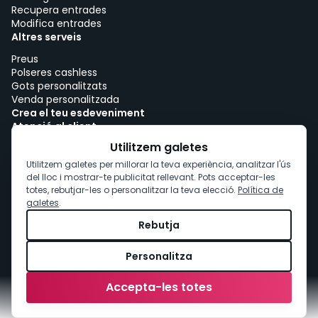
Recupera entrades
Modifica entrades
Altres serveis
Preus
Polseres cashless
Gots personalitzats
Venda personalitzada
Crea el teu esdeveniment
Atenció al client
Treballa amb woutick!
Utilitzem galetes
Política de cookies
Utilitzem galetes per millorar la teva experiència, analitzar l'ús
Consentiment de cookies
del lloc i mostrar-te publicitat rellevant. Pots acceptar-les
totes, rebutjar-les o personalitzar la teva elecció.
Política de
galetes
.
Rebutja
Personalitza
Accepta-les totes
Compra
entrades