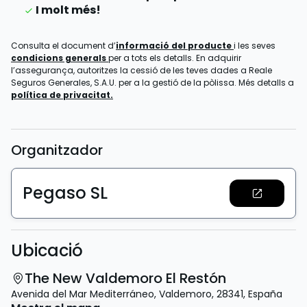
I molt més!
Consulta el document d’
informació del producte
i les seves
condicions generals
per a tots els detalls. En adquirir
l’assegurança, autoritzes la cessió de les teves dades a Reale
Seguros Generales, S.A.U. per a la gestió de la pòlissa. Més detalls a
política de privacitat.
Organitzador
Pegaso SL
Ubicació
The New Valdemoro El Restón
Avenida del Mar Mediterráneo
,
Valdemoro
,
28341
,
España