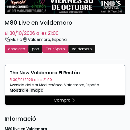
M80 Live en Valdemoro
el 30/10/2026 a les 21:00
Music
Valdemoro
,
España
concierto
pop
Tour Spain
valdemoro
The New Valdemoro El Restón
El 30/10/2026 a les 21:00
Avenida del Mar Mediterráneo
.
Valdemoro
,
España
.
Mostra el mapa
Compra
Informació
M80 live en Valdemoro