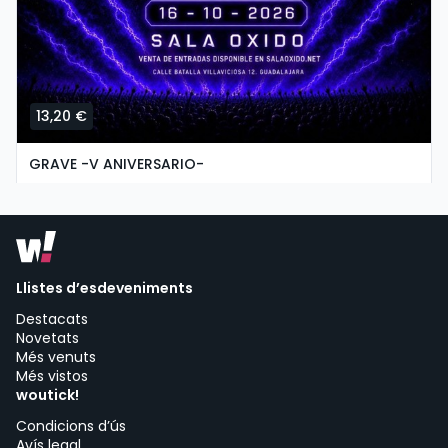
13,20 €
GRAVE -V ANIVERSARIO-
divendres, 16 de octubre a les 21:59
Sala Óxido | Guadalajara
Llistes d’esdeveniments
Destacats
Novetats
Més venuts
Més vistos
woutick!
Condicions d’ús
Avís legal