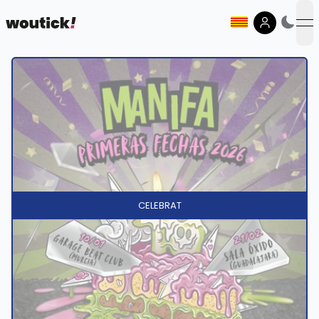
op
CELEBRAT