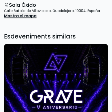
Sala Óxido
Calle Batalla de Villaviciosa
,
Guadalajara
,
19004
,
España
Mostra el mapa
Esdeveniments similars