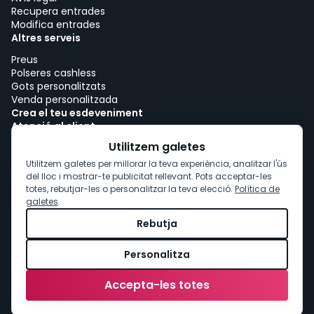
Recupera entrades
Modifica entrades
Altres serveis
Preus
Polseres cashless
Gots personalitzats
Venda personalitzada
Crea el teu esdeveniment
Atenció al client
Treballa amb woutick!
Utilitzem galetes
Política de cookies
Utilitzem galetes per millorar la teva experiència, analitzar l'ús
Consentiment de cookies
del lloc i mostrar-te publicitat rellevant. Pots acceptar-les
totes, rebutjar-les o personalitzar la teva elecció.
Política de
galetes
.
Rebutja
Personalitza
Accepta-les totes