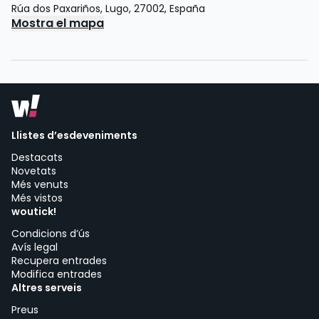
Rúa dos Paxariños
,
Lugo
,
27002
,
España
Mostra el mapa
Llistes d’esdeveniments
Destacats
Novetats
Més venuts
Més vistos
woutick!
Condicions d’ús
Avís legal
Recupera entrades
Modifica entrades
Altres serveis
Preus