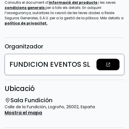
Consulta el document d’
informació del producte
i les seves
condicions generals
per a tots els detalls. En adquirir
l’assegurança, autoritzes la cessió de les teves dades a Reale
Seguros Generales, S.A.U. per a la gestió de la pòlissa. Més detalls a
política de privacitat.
Organitzador
FUNDICION EVENTOS SL
Ubicació
Sala Fundición
Calle de la Fundición
,
Logroño
,
26002
,
España
Mostra el mapa