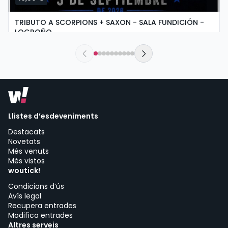
TRIBUTO A SCORPIONS + SAXON - SALA FUNDICIÓN -
LOGROÑO
dissabte, 5 de setembre a les 19:30
Sala Fundición | Logroño
Llistes d’esdeveniments
Destacats
Novetats
Més venuts
Més vistos
woutick!
Condicions d’ús
Avís legal
Recupera entrades
Modifica entrades
Altres serveis