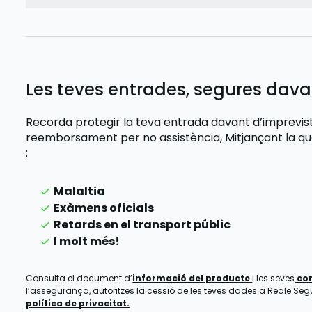
Les teves entrades, segures dava
Recorda protegir la teva entrada davant d’imprevi
reemborsament per no assistència,
Mitjançant la q
:
Malaltia
Exàmens oficials
Retards en el transport públic
I molt més!
Consulta el document d’
informació del producte
i les seves
co
l’assegurança, autoritzes la cessió de les teves dades a Reale Segur
política de privacitat.