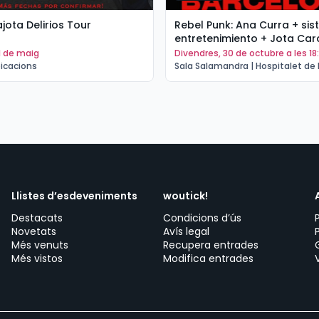
jota Delirios Tour
Rebel Punk: Ana Curra + si
entretenimiento + Jota Car
 1 de maig
divendres, 30 de octubre a les 18
bicacions
Sala Salamandra | Hospitalet de 
Llistes d’esdeveniments
woutick!
Destacats
Condicions d’ús
Novetats
Avís legal
Més venuts
Recupera entrades
Més vistos
Modifica entrades