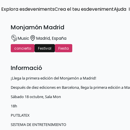
Explora esdeveniments
Crea el teu esdeveniment
Ajuda
Monjamón Madrid
Music
Madrid
,
España
concierto
Festival
Fiesta
Informació
¡Llega la primera edición del Monjamón a Madrid!
Después de diez ediciones en Barcelona, llega la primera edición a Mad
Sábado 18 octubre, Sala Mon
18h
PUTILATEX
SISTEMA DE ENTRETENIMIENTO