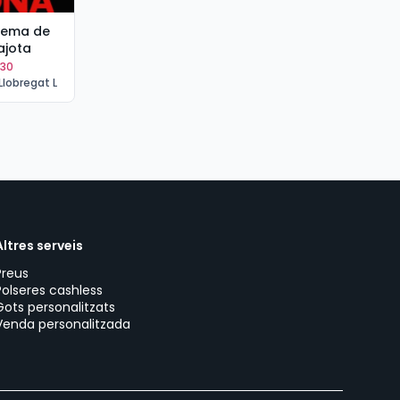
stema de
ajota
:30
Llobregat L
Altres serveis
Preus
Polseres cashless
Gots personalitzats
Venda personalitzada