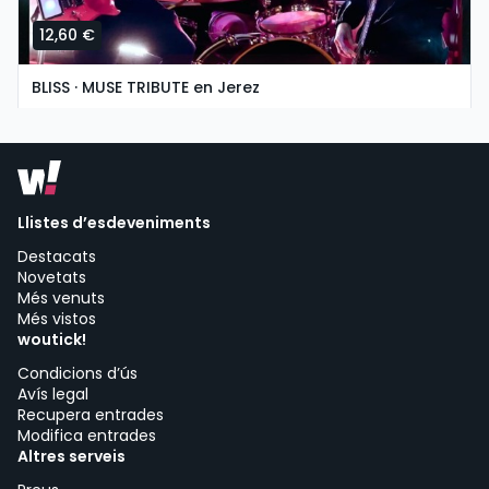
12,60 €
BLISS · MUSE TRIBUTE en Jerez
diumenge, 8 de novembre a les 19:30
Asociación Cultural La Guarida del Ángel | Jerez de la Frontera
Llistes d’esdeveniments
Destacats
Novetats
Més venuts
Més vistos
woutick!
Condicions d’ús
Avís legal
Recupera entrades
Modifica entrades
Altres serveis