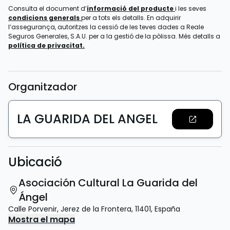
Consulta el document d’
informació del producte
i les seves
condicions generals
per a tots els detalls. En adquirir
l’assegurança, autoritzes la cessió de les teves dades a Reale
Seguros Generales, S.A.U. per a la gestió de la pòlissa. Més detalls a
política de privacitat.
Organitzador
LA GUARIDA DEL ANGEL
Ubicació
Asociación Cultural La Guarida del
Ángel
Calle Porvenir
,
Jerez de la Frontera
,
11401
,
España
Mostra el mapa