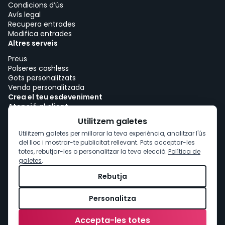
Condicions d’ús
Avís legal
Recupera entrades
Modifica entrades
Altres serveis
Preus
Polseres cashless
Gots personalitzats
Venda personalitzada
Crea el teu esdeveniment
Atenció al client
Treballa amb woutick!
Utilitzem galetes
Política de cookies
Utilitzem galetes per millorar la teva experiència, analitzar l'ús
Consentiment de cookies
del lloc i mostrar-te publicitat rellevant. Pots acceptar-les
totes, rebutjar-les o personalitzar la teva elecció.
Política de
galetes
.
Rebutja
Personalitza
Accepta-les totes