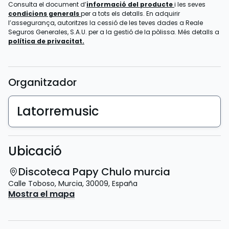
Consulta el document d’
informació del producte
i les seves
condicions generals
per a tots els detalls. En adquirir
l’assegurança, autoritzes la cessió de les teves dades a Reale
Seguros Generales, S.A.U. per a la gestió de la pòlissa. Més detalls a
política de privacitat.
Organitzador
Latorremusic
Ubicació
Discoteca Papy Chulo murcia
Calle Toboso
,
Murcia
,
30009
,
España
Mostra el mapa