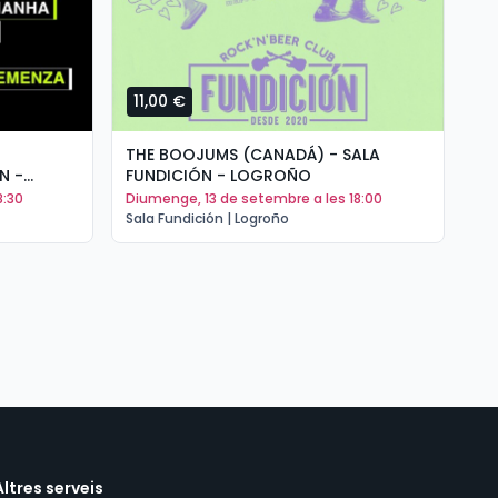
11,00 €
1
THE BOOJUMS (CANADÁ) - SALA
AR
N -
FUNDICIÓN - LOGROÑO
DO
8:30
diumenge, 13 de setembre a les 18:00
d
Sala Fundición | Logroño
Sal
Altres serveis