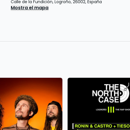
Calle de la Fundición
,
Logroño
,
26002
,
España
Mostra el mapa