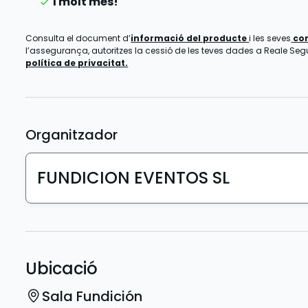
I molt més!
Consulta el document d’
informació del producte
i les seves
co
l’assegurança, autoritzes la cessió de les teves dades a Reale Segur
política de privacitat.
Organitzador
FUNDICION EVENTOS SL
Ubicació
Sala Fundición