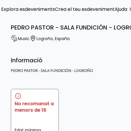
Explora esdeveniments
Crea el teu esdeveniment
Ajuda
PEDRO PASTOR - SALA FUNDICIÓN - LOG
Music
Logroño
,
España
Informació
PEDRO PASTOR - SALA FUNDICIÓN - LOGROÑO
No recomanat a
menors de 16
Edat mínima