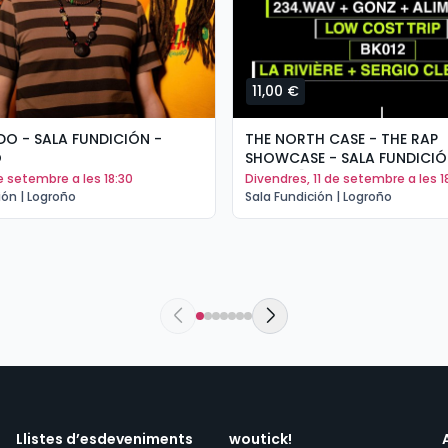
11,00 €
O - SALA FUNDICIÓN -
THE NORTH CASE - THE RAP
O
SHOWCASE - SALA FUNDICIÓ
LOGROÑO
 de setembre a les 18:30
divendres, 11 de setembre a les 1
ión | Logroño
Sala Fundición | Logroño
Llistes d’esdeveniments
woutick!