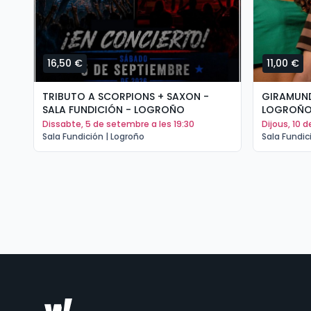
16,50 €
11,00 €
TRIBUTO A SCORPIONS + SAXON -
GIRAMUND
SALA FUNDICIÓN - LOGROÑO
LOGROÑ
dissabte, 5 de setembre a les 19:30
dijous, 10
Sala Fundición | Logroño
Sala Fundic