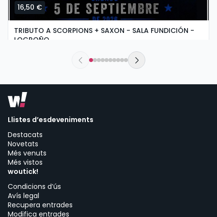
16,50 €
TRIBUTO A SCORPIONS + SAXON - SALA FUNDICIÓN -
LOGROÑO
dissabte, 5 de setembre a les 19:30
Sala Fundición | Logroño
Llistes d’esdeveniments
Destacats
Novetats
Més venuts
Més vistos
woutick!
Condicions d’ús
Avís legal
Recupera entrades
Modifica entrades