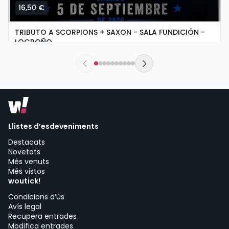
16,50 €
TRIBUTO A SCORPIONS + SAXON - SALA FUNDICIÓN -
LOGROÑO
dissabte, 5 de setembre a les 19:30
Sala Fundición | Logroño
Llistes d’esdeveniments
Destacats
Novetats
Més venuts
Més vistos
woutick!
Condicions d’ús
Avís legal
Recupera entrades
Modifica entrades