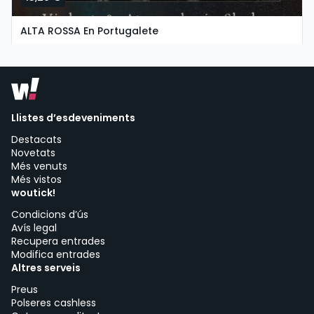
ALTA ROSSA En Portugalete
dimecres, 7 de octubre a les 17:30
Groove Estudios Y Ensayos | Portugalete
Llistes d’esdeveniments
Destacats
Novetats
Més venuts
Més vistos
woutick!
Condicions d’ús
Avís legal
Recupera entrades
Modifica entrades
Altres serveis
Preus
Polseres cashless