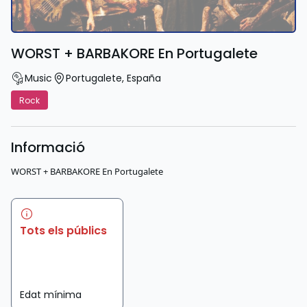
WORST + BARBAKORE En Portugalete
Music
Portugalete
,
España
Rock
Informació
WORST + BARBAKORE En Portugalete
Tots els públics
Edat mínima