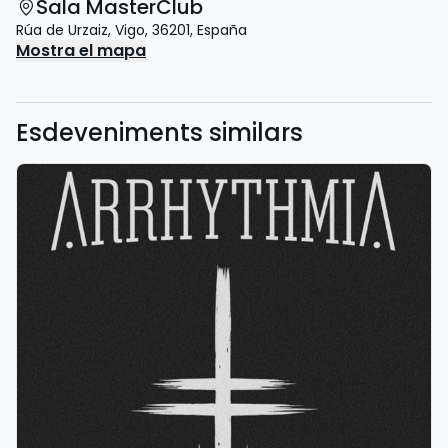
Sala MasterClub
Rúa de Urzaiz
,
Vigo
,
36201
,
España
Mostra el mapa
Esdeveniments similars