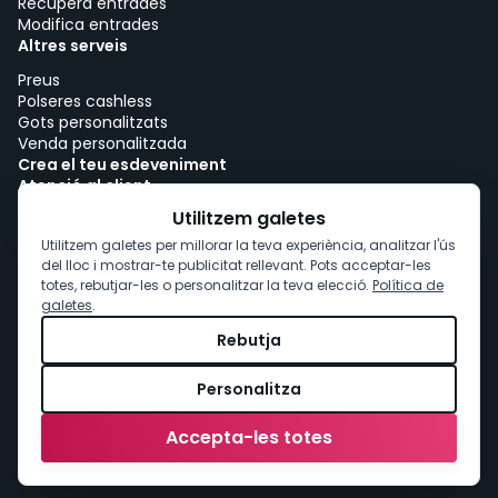
Recupera entrades
Modifica entrades
Altres serveis
Preus
Polseres cashless
Gots personalitzats
Venda personalitzada
Crea el teu esdeveniment
Atenció al client
Treballa amb woutick!
Utilitzem galetes
Política de cookies
Utilitzem galetes per millorar la teva experiència, analitzar l'ús
Consentiment de cookies
del lloc i mostrar-te publicitat rellevant. Pots acceptar-les
totes, rebutjar-les o personalitzar la teva elecció.
Política de
galetes
.
Rebutja
Personalitza
Accepta-les totes