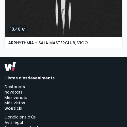
13,46 €
ARRHYTHMIA - SALA MASTERCLUB, VIGO
divendres, 16 de octubre a les 20:00
Sala MasterClub | Vigo
Llistes d’esdeveniments
Destacats
Novetats
Més venuts
Més vistos
woutick!
Condicions d’ús
Avís legal