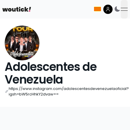
op
Adolescentes de
Venezuela
https://www.instagram.com/adolescentesdevenezuelaoficial?
igsh=bW5rcHhkY2dvaw==