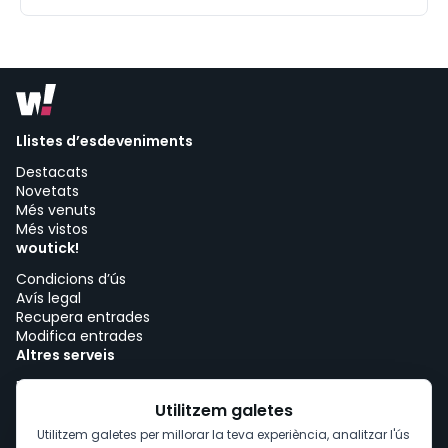
Llistes d’esdeveniments
Destacats
Novetats
Més venuts
Més vistos
woutick!
Condicions d’ús
Avís legal
Recupera entrades
Modifica entrades
Altres serveis
Preus
Polseres cashless
Utilitzem galetes
Gots personalitzats
Utilitzem galetes per millorar la teva experiència, analitzar l'ús
Venda personalitzada