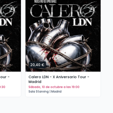
20,40 €
3
Tour -
Calero LDN - X Aniversario Tour -
Se
Madrid
de
9:30
sábado, 10 de octubre a las 19:00
v
Sala Starving | Madrid
San