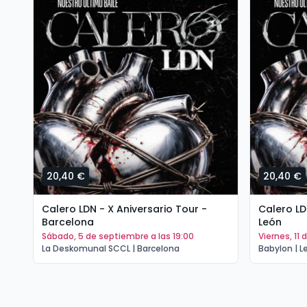
20,40 €
20,40 €
Calero LDN - X Aniversario Tour -
Calero LD
Barcelona
León
sábado, 5 de septiembre a las 19:00
viernes, 1
La Deskomunal SCCL | Barcelona
Babylon | L