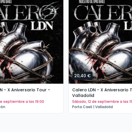
20,40 €
N - X Aniversario Tour -
Calero LDN - X Aniversario 
Valladolid
1 de septiembre a las 19:00
sábado, 12 de septiembre a las 1
eón
Porta Caeli | Valladolid