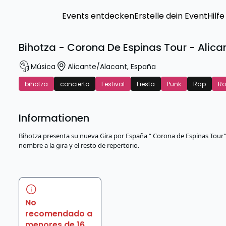
Events entdecken
Erstelle dein Event
Hilfe
Bihotza - Corona De Espinas Tour - Alica
Música
Alicante/Alacant
,
España
bihotza
concierto
Festival
Fiesta
Punk
Rap
Ro
Informationen
Bihotza presenta su nueva Gira por España “ Corona de Espinas Tour”
nombre a la gira y el resto de repertorio.
No
recomendado a
menores de 16