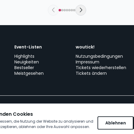
Event-Listen
woutick!
Highlights
Nutzungsbedingungen
Neuigkeiten
Impressum
Bestseller
Tickets wiederherstellen
Meistgesehen
Tickets ändern
Erstelle dein Event
Kundenservice
Arbeiten bei wo
nden Cookies
essern, die Nutzung der Website zu analysieren und
Ablehnen
kzeptieren, ablehnen oder Ihre Auswahl anpassen.