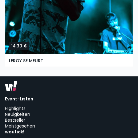
14,30 €
LEROY SE MEURT
sábado, 3 de octubre a las 19:00
Radar Estudios | Vigo
Event-Listen
Highlights
Neuigkeiten
Bestseller
Meistgesehen
woutick!