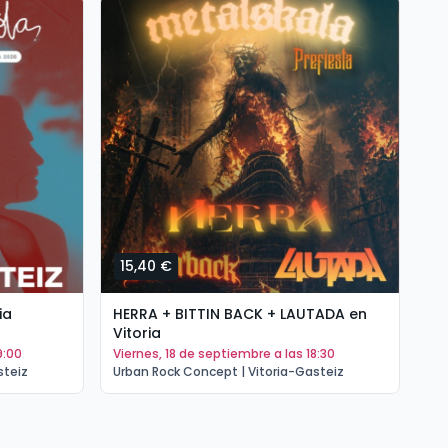
15,40 €
1
ia
HERRA + BITTIN BACK + LAUTADA en
PO
Vitoria
(T
9:00
viernes, 18 de septiembre a las 18:30
s
steiz
Urban Rock Concept | Vitoria-Gasteiz
Ur