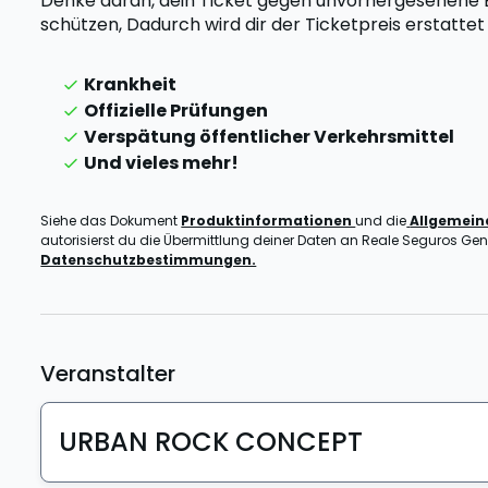
Denke daran, dein Ticket gegen unvorhergesehene Er
schützen,
Dadurch wird dir der Ticketpreis erstatte
Krankheit
Offizielle Prüfungen
Verspätung öffentlicher Verkehrsmittel
Und vieles mehr!
Siehe das Dokument
Produktinformationen
und die
Allgemei
autorisierst du die Übermittlung deiner Daten an Reale Seguros Gener
Datenschutzbestimmungen.
Veranstalter
URBAN ROCK CONCEPT