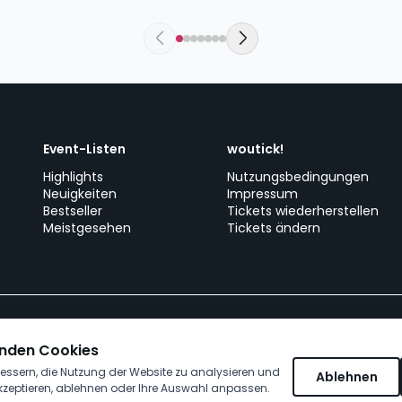
Event-Listen
woutick!
Highlights
Nutzungsbedingungen
Neuigkeiten
Impressum
Bestseller
Tickets wiederherstellen
Meistgesehen
Tickets ändern
Erstelle dein Event
Kundenservice
Arbeiten bei wo
nden Cookies
essern, die Nutzung der Website zu analysieren und
Ablehnen
kzeptieren, ablehnen oder Ihre Auswahl anpassen.