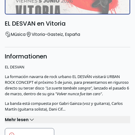
EL DESVAN en Vitoria
Música
Vitoria-Gasteiz
,
España
Informationen
EL DESVAN
La formación navarra de rock urbano EL DESVÁN visitará URBAN
ROCK CONCEPT el próximo 5 de junio, para presentarnos en riguroso
directo su tercer disco
"La suerte también sangra",
lanzado el pasado 6
de marzo, dentro de su gira
"Volver nunca fue tan caro"
.
La banda está compuesta por Gabri Gainza (voz y guitarra), Carlos
Martín (guitarra solista), Dani Cif…
Mehr lesen