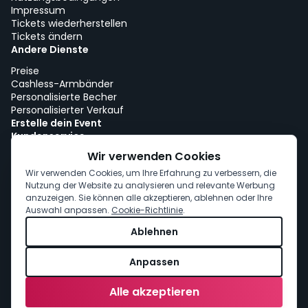
Impressum
Tickets wiederherstellen
Tickets ändern
Andere Dienste
Preise
Cashless-Armbänder
Personalisierte Becher
Personalisierter Verkauf
Erstelle dein Event
Kundenservice
Arbeiten bei woutick!
Wir verwenden Cookies
Cookie-Richtlinie
Wir verwenden Cookies, um Ihre Erfahrung zu verbessern, die
Cookie-Einwilligung
Nutzung der Website zu analysieren und relevante Werbung
anzuzeigen. Sie können alle akzeptieren, ablehnen oder Ihre
Auswahl anpassen.
Cookie-Richtlinie
.
Ablehnen
Anpassen
Alle akzeptieren