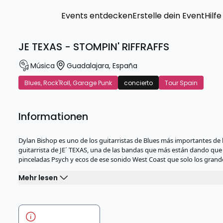
Events entdecken
Erstelle dein Event
Hilfe
JE TEXAS - STOMPIN' RIFFRAFFS
Música
Guadalajara
,
España
Blues, Rock'Roll, Garage Punk
concierto
Tour Spain
Informationen
Dylan Bishop es uno de los guitarristas de Blues más importantes de 
guitarrista de JE´ TEXAS, una de las bandas que más están dando que 
pinceladas Psych y ecos de ese sonido West Coast que solo los grande
Mehr lesen