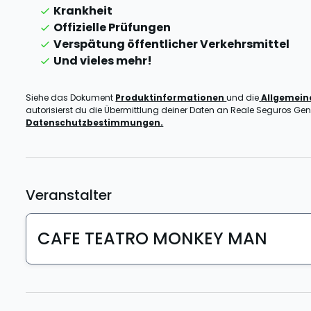
Krankheit
Offizielle Prüfungen
Verspätung öffentlicher Verkehrsmittel
Und vieles mehr!
Siehe das Dokument
Produktinformationen
und die
Allgemei
autorisierst du die Übermittlung deiner Daten an Reale Seguros Gener
Datenschutzbestimmungen.
Veranstalter
CAFE TEATRO MONKEY MAN