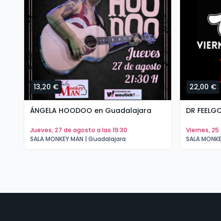
13,20 €
22,00 €
ÁNGELA HOODOO en Guadalajara
DR FEELG
jueves, 27 de agosto a las 19:30
viernes, 2
SALA MONKEY MAN | Guadalajara
SALA MONKE