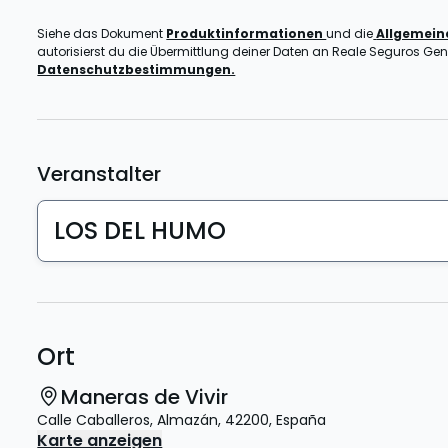
Siehe das Dokument
Produktinformationen
und die
Allgemei
autorisierst du die Übermittlung deiner Daten an Reale Seguros Gener
Datenschutzbestimmungen.
Veranstalter
LOS DEL HUMO
Ort
Maneras de Vivir
Calle Caballeros
,
Almazán
,
42200
,
España
Karte anzeigen