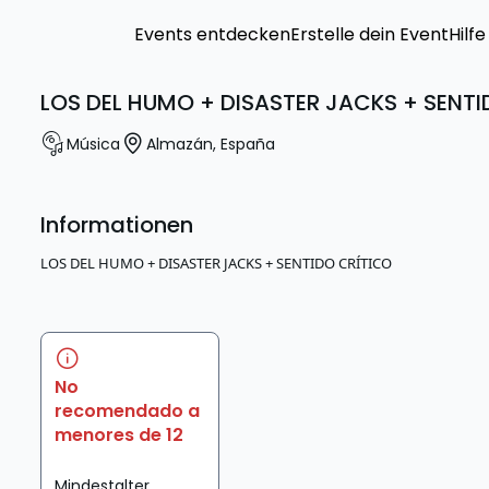
Events entdecken
Erstelle dein Event
Hilfe
LOS DEL HUMO + DISASTER JACKS + SENT
Música
Almazán
,
España
Informationen
LOS DEL HUMO + DISASTER JACKS + SENTIDO CRÍTICO
No
recomendado a
menores de 12
Mindestalter