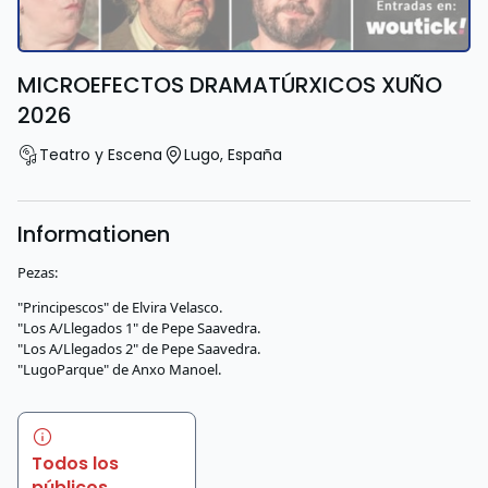
MICROEFECTOS DRAMATÚRXICOS XUÑO
2026
Teatro y Escena
Lugo
,
España
Informationen
Pezas:
"Principescos" de Elvira Velasco.
"Los A/Llegados 1" de Pepe Saavedra.
"Los A/Llegados 2" de Pepe Saavedra.
"LugoParque" de Anxo Manoel.
Todos los
públicos