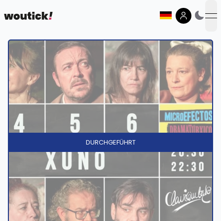
op
DURCHGEFÜHRT