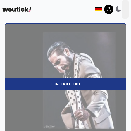
op
DURCHGEFÜHRT