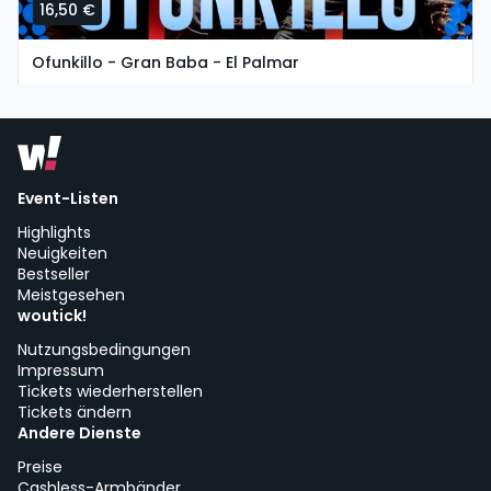
16,50 €
Ofunkillo - Gran Baba - El Palmar
martes, 11 de agosto a las 19:30
Chiringuito Gran Baba | Vejer de la Frontera
Event-Listen
Highlights
Neuigkeiten
Bestseller
Meistgesehen
woutick!
Nutzungsbedingungen
Impressum
Tickets wiederherstellen
Tickets ändern
Andere Dienste
Preise
Cashless-Armbänder