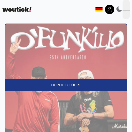
op
DURCHGEFÜHRT