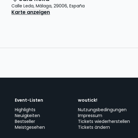
Calle Leda
,
Málaga
,
29006
,
España
Karte anzeigen
Event-Listen
woutick!
Highlights
Nutzungsbedingungen
Neuigkeiten
Impressum
Bestseller
Tickets wiederherstellen
Meistgesehen
Tickets ändern