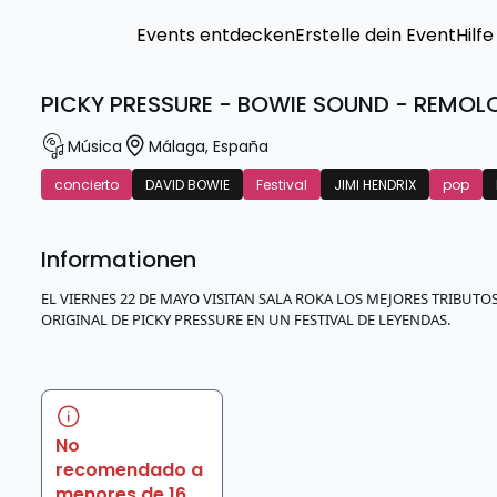
Events entdecken
Erstelle dein Event
Hilfe
PICKY PRESSURE - BOWIE SOUND - REMOL
Música
Málaga
,
España
concierto
DAVID BOWIE
Festival
JIMI HENDRIX
pop
Informationen
EL VIERNES 22 DE MAYO VISITAN SALA ROKA LOS MEJORES TRIBUTO
ORIGINAL DE PICKY PRESSURE EN UN FESTIVAL DE LEYENDAS.
No
recomendado a
menores de 16