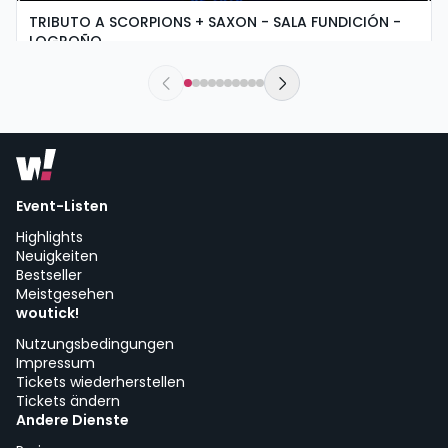
TRIBUTO A SCORPIONS + SAXON - SALA FUNDICIÓN -
LOGROÑO
sábado, 5 de septiembre a las 19:30
Sala Fundición | Logroño
Event-Listen
Highlights
Neuigkeiten
Bestseller
Meistgesehen
woutick!
Nutzungsbedingungen
Impressum
Tickets wiederherstellen
Tickets ändern
Andere Dienste