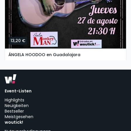
13,20 €
ÁNGELA HOODOO en Guadalajara
jueves, 27 de agosto a las 19:30
SALA MONKEY MAN | Guadalajara
Event-Listen
Highlights
Neuigkeiten
Bestseller
Meistgesehen
woutick!