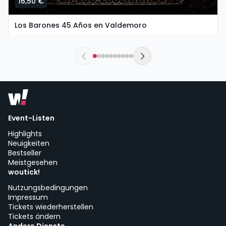
16,50 €
Los Barones 45 Años en Valdemoro
sábado, 26 de septiembre a las 20:00
The New Valdemoro El Restón | Valdemoro
Event-Listen
Highlights
Neuigkeiten
Bestseller
Meistgesehen
woutick!
Nutzungsbedingungen
Impressum
Tickets wiederherstellen
Tickets ändern