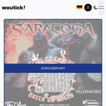
op
DURCHGEFÜHRT