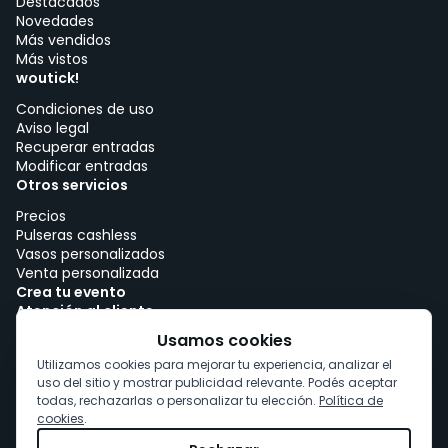
Destacados
Novedades
Más vendidos
Más vistos
woutick!
Condiciones de uso
Aviso legal
Recuperar entradas
Modificar entradas
Otros servicios
Precios
Pulseras cashless
Vasos personalizados
Venta personalizada
Crea tu evento
Atención al cliente
Trabajar con woutick!
Usamos cookies
Política de cookies
Utilizamos cookies para mejorar tu experiencia, analizar el
Consentimiento de cookies
uso del sitio y mostrar publicidad relevante. Podés aceptar
todas, rechazarlas o personalizar tu elección.
Política de
cookies
.