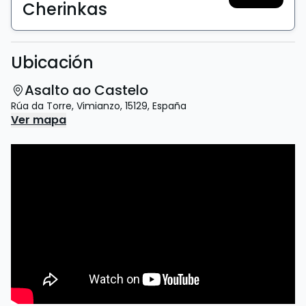
Cherinkas
Ubicación
Asalto ao Castelo
Rúa da Torre
,
Vimianzo
,
15129
,
España
Ver mapa