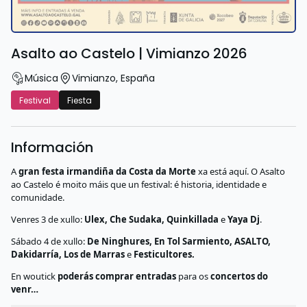
Asalto ao Castelo | Vimianzo 2026
Música
Vimianzo
,
España
Festival
Fiesta
Información
A
gran festa irmandiña da Costa da Morte
xa está aquí. O Asalto
ao Castelo é moito máis que un festival: é historia, identidade e
comunidade.
Venres 3 de xullo:
Ulex, Che Sudaka, Quinkillada
e
Yaya Dj
.
Sábado 4 de xullo:
De Ninghures, En Tol Sarmiento, ASALTO,
Dakidarría, Los de Marras
e
Festicultores.
En woutick
poderás comprar entradas
para os
concertos do
venr…