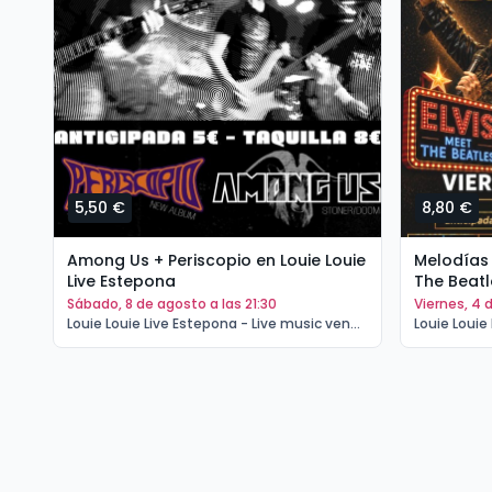
5,50 €
8,80 €
Among Us + Periscopio en Louie Louie
Melodías 
Live Estepona
The Beatl
sábado, 8 de agosto a las 21:30
viernes, 4
Louie Louie Live Estepona - Live music venue Estepona | Estepona