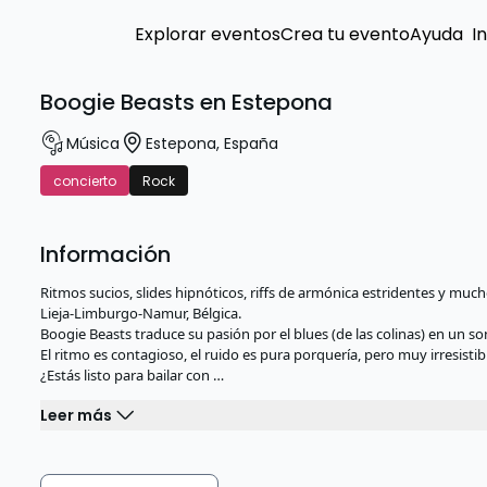
Explorar eventos
Crea tu evento
Ayuda
I
Boogie Beasts en Estepona
Música
Estepona
,
España
concierto
Rock
Información
Ritmos sucios, slides hipnóticos, riffs de armónica estridentes y mu
Lieja-Limburgo-Namur, Bélgica.
Boogie Beasts traduce su pasión por el blues (de las colinas) en un s
El ritmo es contagioso, el ruido es pura porquería, pero muy irresistib
¿Estás listo para bailar con …
Leer más