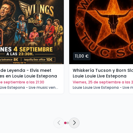
11,00 €
de Leyenda - Elvis meet
Whiskería Tucson y Born Sl
es en Louie Louie Estepona
Louie Louie Live Estepona
 de septiembre a las 21:30
viernes, 25 de septiembre a las 2
Louie Louie Live Estepona - Live music venue Estepona | Estepona