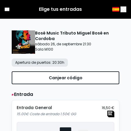
Elige tus entradas
Bosé Music Tributo Miguel Bosé en
Cordoba
sábado 26, de septiembre 21:30
Sala M100
Apertura de puertas
:
20:30
h
Canjear código
Entrada
Entrada General
16,50 €
15.00€ Coste de entrada 1.50€ GG