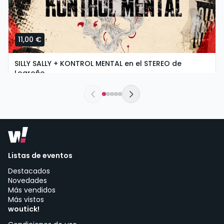
11,00 €
SILLY SALLY + KONTROL MENTAL en el STEREO de
Logroño
sábado, 5 de septiembre a las 20:00
Stereo Rock & Roll Bar | Logroño
Listas de eventos
Destacados
Novedades
Más vendidos
Más vistos
woutick!