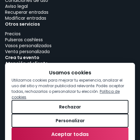
Condiciones de uso
Aviso legal
Recuperar entradas
Modificar entradas
Otros servicios
Precios
Pulseras cashless
Vasos personalizados
Venta personalizada
Crea tu evento
Atención al cliente
Trabajar con woutick!
Usamos cookies
Política de cookies
Utilizamos cookies para mejorar tu experiencia, analizar el
Consentimiento de cookies
uso del sitio y mostrar publicidad relevante. Podés aceptar
todas, rechazarlas o personalizar tu elección.
Política de
cookies
.
Rechazar
Personalizar
Aceptar todas