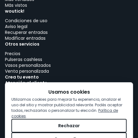
Más vistos
woutick!
Condiciones de uso
Aviso legal
Recuperar entradas
Modificar entradas
Otros servicios
Precios
Pulseras cashless
Vasos personalizados
Venta personalizada
Crea tu evento
Atención al cliente
Trabajar con woutick!
Usamos cookies
Política de cookies
Utilizamos cookies para mejorar tu experiencia, analizar el
Consentimiento de cookies
uso del sitio y mostrar publicidad relevante. Podés aceptar
todas, rechazarlas o personalizar tu elección.
Política de
cookies
.
Rechazar