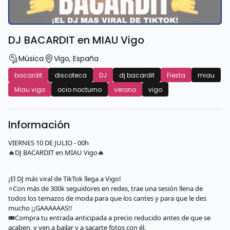
DJ BACARDIT en MIAU Vigo
Música
Vigo
,
España
bacardit
discoteca
DJ
dj bacardit
Fiesta
miau
Miau vigo
ocio nocturno
verano
vigo
Información
VIERNES 10 DE JULIO - 00h
🔥DJ BACARDIT en MIAU Vigo🔥
¡El DJ más viral de TikTok llega a Vigo!
⭐Con más de 300k seguidores en redes, trae una sesión llena de
todos los temazos de moda para que los cantes y para que le des
mucho ¡¡GAAAAAAS!!
🎟️Compra tu entrada anticipada a precio reducido antes de que se
acaben, y ven a bailar y a sacarte fotos con él.