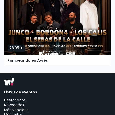
28,05 €
Rumbeando en Avilés
sábado, 3 de octubre a las 15:30
Space Four | Avilés
Listas de eventos
Destacados
Novedades
Más vendidos
Más vistos