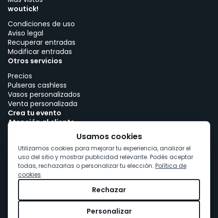
woutick!
Condiciones de uso
Aviso legal
Recuperar entradas
Modificar entradas
Otros servicios
Precios
Pulseras cashless
Vasos personalizados
Venta personalizada
Crea tu evento
Atención al cliente
Trabajar con woutick!
Usamos cookies
Política de cookies
Utilizamos cookies para mejorar tu experiencia, analizar el
Consentimiento de cookies
uso del sitio y mostrar publicidad relevante. Podés aceptar
todas, rechazarlas o personalizar tu elección.
Política de
cookies
.
Rechazar
Personalizar