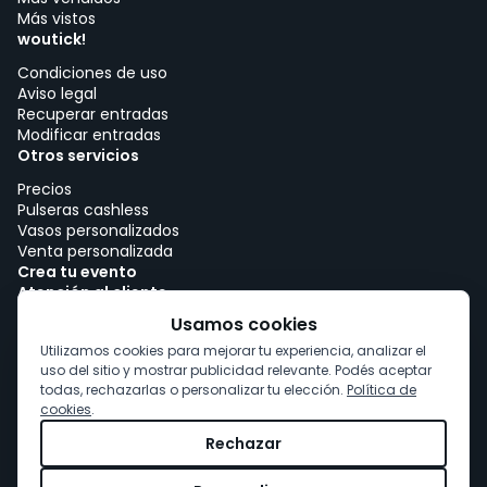
Más vistos
woutick!
Condiciones de uso
Aviso legal
Recuperar entradas
Modificar entradas
Otros servicios
Precios
Pulseras cashless
Vasos personalizados
Venta personalizada
Crea tu evento
Atención al cliente
Trabajar con woutick!
Usamos cookies
Política de cookies
Utilizamos cookies para mejorar tu experiencia, analizar el
Consentimiento de cookies
uso del sitio y mostrar publicidad relevante. Podés aceptar
todas, rechazarlas o personalizar tu elección.
Política de
cookies
.
Rechazar